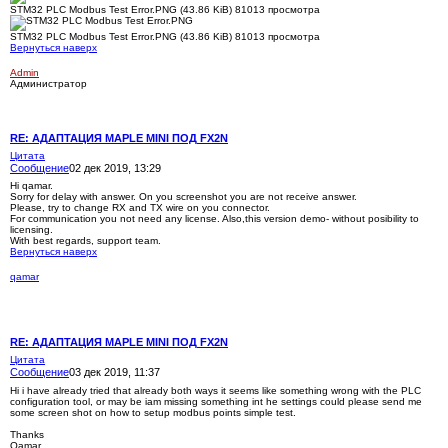
STM32 PLC Modbus Test Error.PNG (43.86 KiB) 81013 просмотра
STM32 PLC Modbus Test Error.PNG (43.86 KiB) 81013 просмотра
Вернуться наверх
Admin
Администратор
RE: АДАПТАЦИЯ MAPLE MINI ПОД FX2N
Цитата
Сообщение
02 дек 2019, 13:29
Hi qamar.
Sorry for delay with answer. On you screenshot you are not receive answer.
Please, try to change RX and TX wire on you connector.
For communication you not need any license. Also,this version demo- without posibility to
licensing.
With best regards, support team.
Вернуться наверх
qamar
RE: АДАПТАЦИЯ MAPLE MINI ПОД FX2N
Цитата
Сообщение
03 дек 2019, 11:37
Hi i have already tried that already both ways it seems like something wrong with the PLC
configuration tool, or may be iam missing something int he settings could please send me
some screen shot on how to setup modbus points simple test.
Thanks
Qamar.