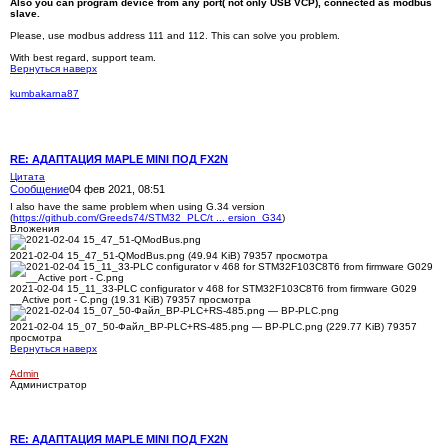
Also you can program device from any port( not only USB VCP), connected as modbus
slave.
Please, use modbus address 111 and 112. This can solve you problem.
With best regard, support team.
Вернуться наверх
kumbakarna87
RE: АДАПТАЦИЯ MAPLE MINI ПОД FX2N
Цитата
Сообщение
04 фев 2021, 08:51
I also have the same problem when using G.34 version
(
https://github.com/Greeds74/STM32_PLC/t ... ersion_G34
)
Вложения
2021-02-04 15_47_51-QModBus.png (49.94 KiB) 79357 просмотра
2021-02-04 15_11_33-PLC configurator v 468 for STM32F103C8T6 from firmware G029
__Active port - C.png (19.31 KiB) 79357 просмотра
2021-02-04 15_07_50-Файл_BP-PLC+RS-485.png — BP-PLC.png (229.77 KiB) 79357
просмотра
Вернуться наверх
Admin
Администратор
RE: АДАПТАЦИЯ MAPLE MINI ПОД FX2N