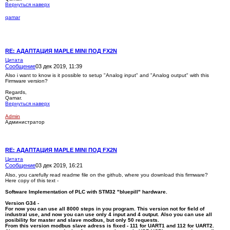
Вернуться наверх
qamar
RE: АДАПТАЦИЯ MAPLE MINI ПОД FX2N
Цитата
Сообщение
03 дек 2019, 11:39
Also i want to know is it possible to setup "Analog input" and "Analog output" with this
Firmware version?
Regards,
Qamar.
Вернуться наверх
Admin
Администратор
RE: АДАПТАЦИЯ MAPLE MINI ПОД FX2N
Цитата
Сообщение
03 дек 2019, 16:21
Also, you carefully read readme file on the github, where you download this firmware?
Here copy of this text -
Software Implementation of PLC with STM32 "bluepill" hardware.
Version G34 -
For now you can use all 8000 steps in you program. This version not for field of
industral use, and now you can use only 4 input and 4 output. Also you can use all
posibility for master and slave modbus, but only 50 requests.
From this version modbus slave adress is fixed - 111 for UART1 and 112 for UART2.