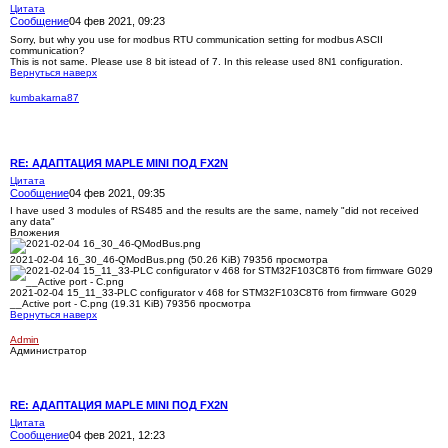
Цитата
Сообщение
04 фев 2021, 09:23
Sorry, but why you use for modbus RTU communication setting for modbus ASCII
communication?
This is not same. Please use 8 bit istead of 7. In this release used 8N1 configuration.
Вернуться наверх
kumbakarna87
RE: АДАПТАЦИЯ MAPLE MINI ПОД FX2N
Цитата
Сообщение
04 фев 2021, 09:35
I have used 3 modules of RS485 and the results are the same, namely "did not received
any data"
Вложения
2021-02-04 16_30_46-QModBus.png (50.26 KiB) 79356 просмотра
2021-02-04 15_11_33-PLC configurator v 468 for STM32F103C8T6 from firmware G029
__Active port - C.png (19.31 KiB) 79356 просмотра
Вернуться наверх
Admin
Администратор
RE: АДАПТАЦИЯ MAPLE MINI ПОД FX2N
Цитата
Сообщение
04 фев 2021, 12:23