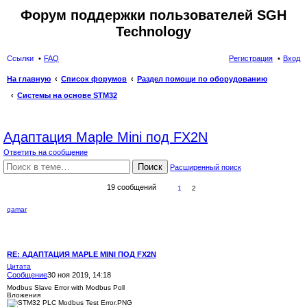
Форум поддержки пользователей SGH
Technology
Ссылки
FAQ
Регистрация
Вход
На главную
Список форумов
Раздел помощи по оборудованию
Системы на основе STM32
ои
Адаптация Maple Mini под FX2N
ск
Ответить на сообщение
Поиск
Расширенный поиск
19 сообщений
1
2
qamar
RE: АДАПТАЦИЯ MAPLE MINI ПОД FX2N
Цитата
Сообщение
30 ноя 2019, 14:18
Modbus Slave Error with Modbus Poll
Вложения