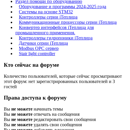
Раздел помощи по оборудованию
Оборудование и программы 2024-2025 года
Системы на основе STM32
Контроллеры серии iТеплица
Коммуникационные процессоры серии iТеплица
Конвертер интерфейсов iТеплица для
промышленного применения.
Контроллеры гидропоники iТеплица
Датчики серии iТеплица
Modbus OPC сервер
Stair light controller
Кто сейчас на форуме
Количество пользователей, которые сейчас просматривают
этот форум: нет зарегистрированных пользователей и 3
гостей
Права доступа к форуму
Вы
не можете
начинать темы
Вы
не можете
отвечать на сообщения
Вы
не можете
редактировать свои сообщения
Вы
не можете
удалять свои сообщения
Вы
не можете
добавлять вложения