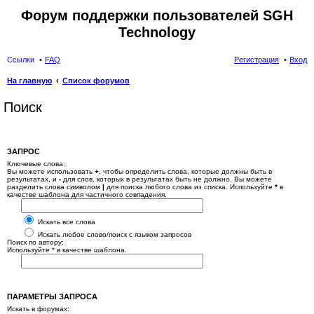
Форум поддержки пользователей SGH
Technology
Ссылки
FAQ
Регистрация
Вход
На главную
Список форумов
Поиск
ЗАПРОС
Ключевые слова:
Вы можете использовать
+
, чтобы определить слова, которые должны быть в
результатах, и
-
для слов, которых в результатах быть не должно. Вы можете
разделить слова символом
|
для поиска любого слова из списка. Используйте
*
в
качестве шаблона для частичного совпадения.
Искать все слова
Искать любое слово/поиск с языком запросов
Поиск по автору:
Используйте * в качестве шаблона.
ПАРАМЕТРЫ ЗАПРОСА
Искать в форумах: