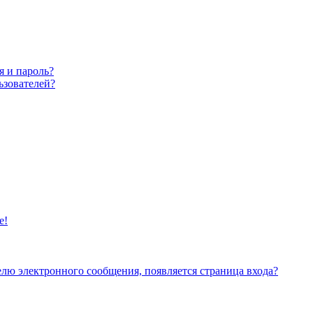
я и пароль?
ьзователей?
е!
елю электронного сообщения, появляется страница входа?