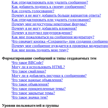
Как отредактировать или удалить сообщение?
Как добавить подпись к своему сообщению?
Как создать голосование?
Почему я не могу добавить больше вариантов ответа?
Как отредактировать или удалить голосование?
Почему мне недоступны некоторые форумы?
Почему я не могу добавлять вложения?
Почему я получил предупреждение?
Как мне пожаловаться на сообщения модератору?
Что означает кнопка «Сохранить» при создании сообщен
Почему мое сообщение нуждается в проверки модератор
Как мне вновь поднять мою тему?
Форматирование сообщений и типы создаваемых тем
Что такое BBCode?
Могу ли я использовать HTML?
Что такое смайлики?
Могу ли я добавлять рисунки к сообщениям?
Что такое важные объявления?
Что такое объявления?
Что такое прикрепленные темы?
Что такое закрытые темы?
Что такое значки тем?
Уровни пользователей и группы