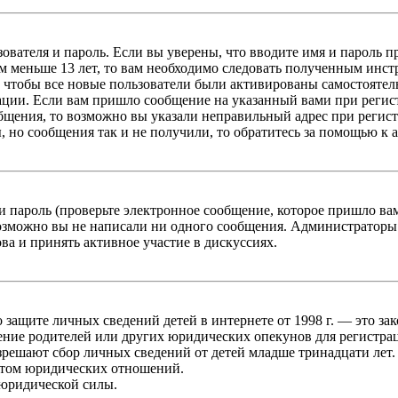
зователя и пароль. Если вы уверены, что вводите имя и пароль п
 меньше 13 лет, то вам необходимо следовать полученным инстру
 чтобы все новые пользователи были активированы самостоятель
ации. Если вам пришло сообщение на указанный вами при регис
бщения, то возможно вы указали неправильный адрес при регист
, но сообщения так и не получили, то обратитесь за помощью к
 пароль (проверьте электронное сообщение, которое пришло ва
возможно вы не написали ни одного сообщения. Администраторы
ва и принять активное участие в дискуссиях.
он о защите личных сведений детей в интернете от 1998 г. — это
ние родителей или других юридических опекунов для регистрац
зрешают сбор личных сведений от детей младше тринадцати лет.
ктом юридических отношений.
 юридической силы.