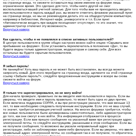
на странице входа, то сможете оставаться под своим именем на форуме лишь
ограниченное время. Это сделано для того, чтобы никто другой не смог
воспользоваться вашей учетной записью. Для того чтобы вам не приходилось вводить
имя пользователя и пароль каждый раз, вы можете отметить флажком указанный пункт
на странице входа, но мы не рекомендуем делать это на общедоступном компьютере,
например в библиотеке, Интернет-кафе, университете и т.п. Если пункт
«Автоматически входить при каждом посещении» отсутствует, то это значит, что
администратор отключил эту возможность.
Вернуться наверх
Как сделать, чтобы я не появлялся в списке активных пользователей?
В центре пользователя в группе общих настроек можно найти опцию «Скрывать мое
пребывание на форуме». Если установить переключатель в положение «Да», то вы
будете видны только администраторам, модераторам и самому себе. Для всех
остальных вы будете скрытым пользователем.
Вернуться наверх
Я забыл пароль!
Не паникуйте! Хоть ваш пароль и не может быть восстановлен, вы всегда можете
запросить новый. Для этого перейдите на страницу входа, щелкните на этой странице
ссылку «Забыли пароль?», следуйте предложенным инструкциям и вскоре вы снова
сможете войти на форум.
Вернуться наверх
Я только что зарегистрировался, но не могу войти!
Для начала проверьте, правильно ли вы вводите имя пользователя и пароль. Если вы
уверены, что вводите имя и пароль правильно, то может быть одна из двух причин.
Если включена поддержка COPPA, и вы при регистрации указали, что вам меньше 13
лет, то вам необходимо следовать полученным инструкциям. Если это не ваш случай,
то значит, требуется активация учетной записи. На многих форумах требуется, чтобы
все новые пользователи были активированы самостоятельно, либо администратором
до того, как они смогут в них войти. Эта информация отображается в процессе
регистрации. Если вам пришло сообщение на указанный вами при регистрации адрес
электронной почты, то следуйте инструкциям, указанными в этом сообщении. Если вы
не получили сообщения, то возможно вы указали неправильный адрес при
регистрации, либо он заблокирован каким-либо фильтром. Если вы уверены, что ввели
правильный адрес электронной почты, но сообщения так и не получили, то обратитесь