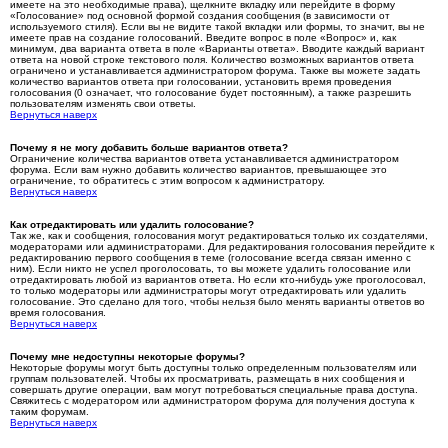
имеете на это необходимые права), щелкните вкладку или перейдите в форму
«Голосование» под основной формой создания сообщения (в зависимости от
используемого стиля). Если вы не видите такой вкладки или формы, то значит, вы не
имеете прав на создание голосований. Введите вопрос в поле «Вопрос» и, как
минимум, два варианта ответа в поле «Варианты ответа». Вводите каждый вариант
ответа на новой строке текстового поля. Количество возможных вариантов ответа
ограничено и устанавливается администратором форума. Также вы можете задать
количество вариантов ответа при голосовании, установить время проведения
голосования (0 означает, что голосование будет постоянным), а также разрешить
пользователям изменять свои ответы.
Вернуться наверх
Почему я не могу добавить больше вариантов ответа?
Ограничение количества вариантов ответа устанавливается администратором
форума. Если вам нужно добавить количество вариантов, превышающее это
ограничение, то обратитесь с этим вопросом к администратору.
Вернуться наверх
Как отредактировать или удалить голосование?
Так же, как и сообщения, голосования могут редактироваться только их создателями,
модераторами или администраторами. Для редактирования голосования перейдите к
редактированию первого сообщения в теме (голосование всегда связан именно с
ним). Если никто не успел проголосовать, то вы можете удалить голосование или
отредактировать любой из вариантов ответа. Но если кто-нибудь уже проголосовал,
то только модераторы или администраторы могут отредактировать или удалить
голосование. Это сделано для того, чтобы нельзя было менять варианты ответов во
время голосования.
Вернуться наверх
Почему мне недоступны некоторые форумы?
Некоторые форумы могут быть доступны только определенным пользователям или
группам пользователей. Чтобы их просматривать, размещать в них сообщения и
совершать другие операции, вам могут потребоваться специальные права доступа.
Свяжитесь с модератором или администратором форума для получения доступа к
таким форумам.
Вернуться наверх