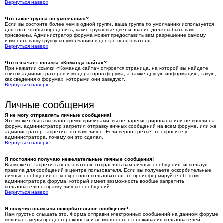
Вернуться наверх
Что такое группа по умолчанию?
Если вы состоите более чем в одной группе, ваша группа по умолчанию используется
для того, чтобы определить, какие групповые цвет и звание должны быть вам
присвоены. Администратор форума может предоставить вам разрешение самому
изменять вашу группу по умолчанию в центре пользователя.
Вернуться наверх
Что означает ссылка «Команда сайта»?
При нажатии ссылки «Команда сайта» откроется страница, на которой вы найдете
список администраторов и модераторов форума, а также другую информацию, такую,
как сведения о форумах, которыми они заведуют.
Вернуться наверх
Личные сообщения
Я не могу отправлять личные сообщения!
Это может быть вызвано тремя причинами: вы не зарегистрированы или не вошли на
форум, администратор запретил отправку личных сообщений на всем форуме, или же
администратор запретил это вам лично. Если верно третье, то спросите у
администратора, почему он это сделал.
Вернуться наверх
Я постоянно получаю нежелательные личные сообщения!
Вы можете запретить пользователю отправлять вам личные сообщения, используя
правила для сообщений в центре пользователя. Если вы получаете оскорбительные
личные сообщения от конкретного пользователя, то проинформируйте об этом
администратора форума, который имеет возможность вообще запретить
пользователю отправку личных сообщений.
Вернуться наверх
Я получил спам или оскорбительное сообщение!
Нам грустно слышать это. Форма отправки электронных сообщений на данном форуме
включает меры предосторожности и возможность отслеживания пользователей,