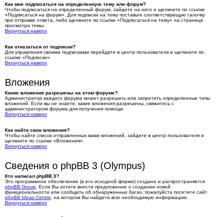
Как мне подписаться на определенную тему или форум?
Чтобы подписаться на определенный форум, зайдите на него и щелкните по ссылке
«Подписаться на форум». Для подписки на тему поставьте соответствующую галочку
при отправке ответа, либо щелкните по ссылке «Подписаться на тему» на странице
просмотра темы.
Вернуться наверх
Как отказаться от подписки?
Для управления своими подписками перейдите в центр пользователя и щелкните по
ссылке «Подписки».
Вернуться наверх
Вложения
Какие вложения разрешены на этом форуме?
Администратор каждого форума может разрешить или запретить определенные типы
вложений. Если вы не знаете, какие вложения разрешены, свяжитесь с
администратором форума для получения помощи.
Вернуться наверх
Как найти свои вложения?
Чтобы найти список отправленных вами вложений, зайдите в центр пользователя и
щелкните по ссылке «Вложения».
Вернуться наверх
Сведения о phpBB 3 (Olympus)
Кто написал phpBB 3?
Это программное обеспечение (в его исходной форме) создано и распространяется
phpBB Group
. Если Вы хотите внести предложение о создании новой
функциональности или сообщить об обнаруженных багах, пожалуйста посетите сайт
phpBB Ideas Centre
, на котором Вы найдете всю необходимую информацию.
Вернуться наверх