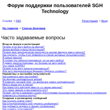
Форум поддержки пользователей SGH
Technology
Ссылки
FAQ
Регистрация
Вход
На главную
Список форумов
ои
Часто задаваемые вопросы
ск
Вход на форум и регистрация
Почему я не могу войти на форум?
Зачем вообще нужна регистрация?
Почему мне периодически приходится заново вводить имя и пароль?
Как сделать, чтобы я не появлялся в списке активных пользователей?
Я забыл пароль!
Я только что зарегистрировался, но не могу войти!
Я давно зарегистрирован, но больше не могу войти!
Что такое COPPA?
Почему я не могу зарегистрироваться?
Для чего предназначена функция «Удалить cookies»?
Параметры и настройки пользователя
Как изменить мои настройки?
На форуме неправильное время!
Я изменил часовой пояс, но время все равно неправильное!
Моего языка нет в списке!
Как поместить картинку вместе со своим именем?
Что такое звание и как изменить его?
Почему, когда я нажимаю ссылку для отправки пользователю электронного сообщения,
появляется страница входа?
Создание и размещение сообщений
Как создать новую тему?
Как отредактировать или удалить сообщение?
Как добавить подпись к своему сообщению?
Как создать голосование?