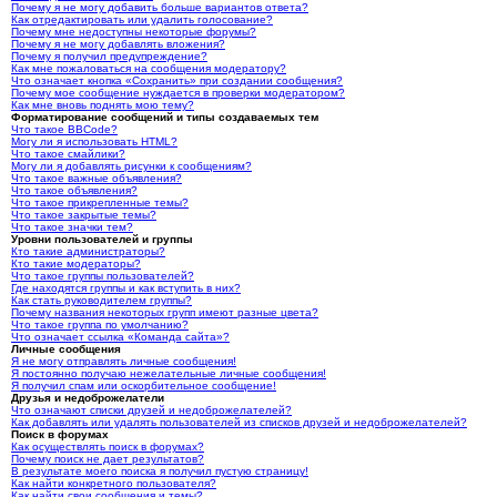
Почему я не могу добавить больше вариантов ответа?
Как отредактировать или удалить голосование?
Почему мне недоступны некоторые форумы?
Почему я не могу добавлять вложения?
Почему я получил предупреждение?
Как мне пожаловаться на сообщения модератору?
Что означает кнопка «Сохранить» при создании сообщения?
Почему мое сообщение нуждается в проверки модератором?
Как мне вновь поднять мою тему?
Форматирование сообщений и типы создаваемых тем
Что такое BBCode?
Могу ли я использовать HTML?
Что такое смайлики?
Могу ли я добавлять рисунки к сообщениям?
Что такое важные объявления?
Что такое объявления?
Что такое прикрепленные темы?
Что такое закрытые темы?
Что такое значки тем?
Уровни пользователей и группы
Кто такие администраторы?
Кто такие модераторы?
Что такое группы пользователей?
Где находятся группы и как вступить в них?
Как стать руководителем группы?
Почему названия некоторых групп имеют разные цвета?
Что такое группа по умолчанию?
Что означает ссылка «Команда сайта»?
Личные сообщения
Я не могу отправлять личные сообщения!
Я постоянно получаю нежелательные личные сообщения!
Я получил спам или оскорбительное сообщение!
Друзья и недоброжелатели
Что означают списки друзей и недоброжелателей?
Как добавлять или удалять пользователей из списков друзей и недоброжелателей?
Поиск в форумах
Как осуществлять поиск в форумах?
Почему поиск не дает результатов?
В результате моего поиска я получил пустую страницу!
Как найти конкретного пользователя?
Как найти свои сообщения и темы?