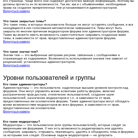
его странице. Чаще всего они содержат достаточно важную информацию, поэтому вы
должны прочесть их по возможности. Так же, как и с объявлениями, необходимые
права на создание прикрепленных тем устанавливаются администратором.
Вернуться наверх
Что такое закрытые темы?
Это такие темы, в которых пользователи больше не могут оставлять сообщения, и все
находящиеся в них голосования автоматически завершаются. Темы могут быть
закрыты по многим причинам модератором форума или администратором форума.
Также вы можете иметь возможность самостоятельно закрывать созданные вами
темы, в зависимости от прав, предоставленных администратором форума.
Вернуться наверх
Что такое значки тем?
Значки тем — это выбранные авторами рисунки, связанные с сообщениями и
отражающие их содержимое. Возможность использования значков тем зависит от
разрешений, установленных администратором.
Вернуться наверх
Уровни пользователей и группы
Кто такие администраторы?
Администраторы — это пользователи, наделенные высшим уровнем контроля над
форумом. Они могут управлять всеми аспектами работы форума, включая
разграничение прав доступа, отключение пользователей, создание групп
пользователей, назначение модераторов и т.п., в зависимости от прав,
предоставленных им основателем форума. Также администраторы могут обладать
всеми возможностями модераторов во всех форумах, в зависимости от прав,
предоставленных им основателем.
Вернуться наверх
Кто такие модераторы?
Модераторы — это пользователи (или группы пользователей), которые следят за
вверенными им форумами. У них есть возможность редактировать или удалять
сообщения, закрывать, открывать, перемещать, удалять и объединять темы в форумах,
за которыми они следят. Основные задачи модераторов — не допускать