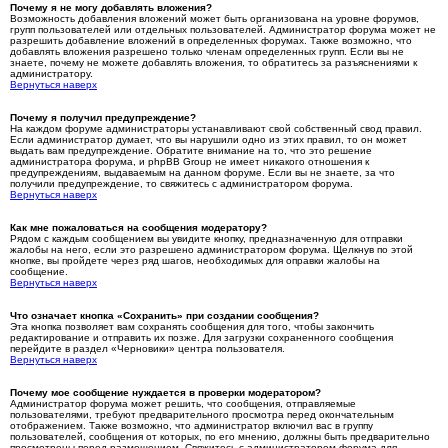
Почему я не могу добавлять вложения?
Возможность добавления вложений может быть организована на уровне форумов,
групп пользователей или отдельных пользователей. Администратор форума может не
разрешить добавление вложений в определенных форумах. Также возможно, что
добавлять вложения разрешено только членам определенных групп. Если вы не
знаете, почему не можете добавлять вложения, то обратитесь за разъяснениями к
администратору.
Вернуться наверх
Почему я получил предупреждение?
На каждом форуме администраторы устанавливают свой собственный свод правил.
Если администратор думает, что вы нарушили одно из этих правил, то он может
выдать вам предупреждение. Обратите внимание на то, что это решение
администратора форума, и phpBB Group не имеет никакого отношения к
предупреждениям, выдаваемым на данном форуме. Если вы не знаете, за что
получили предупреждение, то свяжитесь с администратором форума.
Вернуться наверх
Как мне пожаловаться на сообщения модератору?
Рядом с каждым сообщением вы увидите кнопку, предназначенную для отправки
жалобы на него, если это разрешено администратором форума. Щелкнув по этой
кнопке, вы пройдете через ряд шагов, необходимых для оправки жалобы на
сообщение.
Вернуться наверх
Что означает кнопка «Сохранить» при создании сообщения?
Эта кнопка позволяет вам сохранять сообщения для того, чтобы закончить
редактирование и отправить их позже. Для загрузки сохраненного сообщения
перейдите в раздел «Черновики» центра пользователя.
Вернуться наверх
Почему мое сообщение нуждается в проверки модератором?
Администратор форума может решить, что сообщения, отправляемые
пользователями, требуют предварительного просмотра перед окончательным
отображением. Также возможно, что администратор включил вас в группу
пользователей, сообщения от которых, по его мнению, должны быть предварительно
просмотрены перед размещением. Свяжитесь с администратором форума для