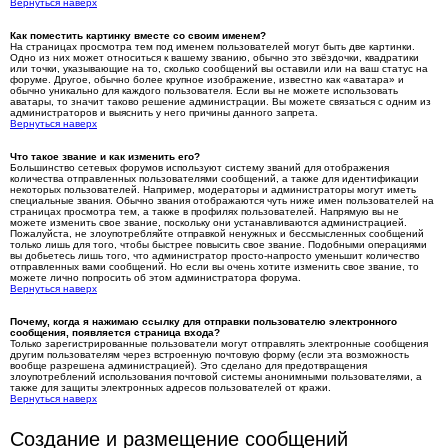
Вернуться наверх
Как поместить картинку вместе со своим именем?
На страницах просмотра тем под именем пользователей могут быть две картинки.
Одно из них может относиться к вашему званию, обычно это звёздочки, квадратики
или точки, указывающие на то, сколько сообщений вы оставили или на ваш статус на
форуме. Другое, обычно более крупное изображение, известно как «аватара» и
обычно уникально для каждого пользователя. Если вы не можете использовать
аватары, то значит таково решение администрации. Вы можете связаться с одним из
администраторов и выяснить у него причины данного запрета.
Вернуться наверх
Что такое звание и как изменить его?
Большинство сетевых форумов используют систему званий для отображения
количества отправленных пользователями сообщений, а также для идентификации
некоторых пользователей. Например, модераторы и администраторы могут иметь
специальные звания. Обычно звания отображаются чуть ниже имен пользователей на
страницах просмотра тем, а также в профилях пользователей. Напрямую вы не
можете изменить свое звание, поскольку они устанавливаются администрацией.
Пожалуйста, не злоупотребляйте отправкой ненужных и бессмысленных сообщений
только лишь для того, чтобы быстрее повысить свое звание. Подобными операциями
вы добьетесь лишь того, что администратор просто-напросто уменьшит количество
отправленных вами сообщений. Но если вы очень хотите изменить свое звание, то
можете лично попросить об этом администратора форума.
Вернуться наверх
Почему, когда я нажимаю ссылку для отправки пользователю электронного
сообщения, появляется страница входа?
Только зарегистрированные пользователи могут отправлять электронные сообщения
другим пользователям через встроенную почтовую форму (если эта возможность
вообще разрешена администрацией). Это сделано для предотвращения
злоупотреблений использования почтовой системы анонимными пользователями, а
также для защиты электронных адресов пользователей от кражи.
Вернуться наверх
Создание и размещение сообщений