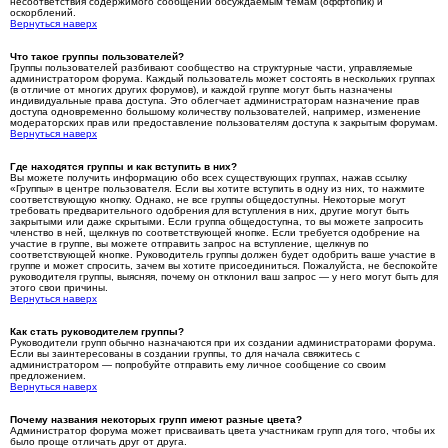
несоответствия содержимого сообщений обсуждаемым темам (оффтопик) и
оскорблений.
Вернуться наверх
Что такое группы пользователей?
Группы пользователей разбивают сообщество на структурные части, управляемые
администратором форума. Каждый пользователь может состоять в нескольких группах
(в отличие от многих других форумов), и каждой группе могут быть назначены
индивидуальные права доступа. Это облегчает администраторам назначение прав
доступа одновременно большому количеству пользователей, например, изменение
модераторских прав или предоставление пользователям доступа к закрытым форумам.
Вернуться наверх
Где находятся группы и как вступить в них?
Вы можете получить информацию обо всех существующих группах, нажав ссылку
«Группы» в центре пользователя. Если вы хотите вступить в одну из них, то нажмите
соответствующую кнопку. Однако, не все группы общедоступны. Некоторые могут
требовать предварительного одобрения для вступления в них, другие могут быть
закрытыми или даже скрытыми. Если группа общедоступна, то вы можете запросить
членство в ней, щелкнув по соответствующей кнопке. Если требуется одобрение на
участие в группе, вы можете отправить запрос на вступление, щелкнув по
соответствующей кнопке. Руководитель группы должен будет одобрить ваше участие в
группе и может спросить, зачем вы хотите присоединиться. Пожалуйста, не беспокойте
руководителя группы, выясняя, почему он отклонил ваш запрос — у него могут быть для
этого свои причины.
Вернуться наверх
Как стать руководителем группы?
Руководители групп обычно назначаются при их создании администраторами форума.
Если вы заинтересованы в создании группы, то для начала свяжитесь с
администратором — попробуйте отправить ему личное сообщение со своим
предложением.
Вернуться наверх
Почему названия некоторых групп имеют разные цвета?
Администратор форума может присваивать цвета участникам групп для того, чтобы их
было проще отличать друг от друга.