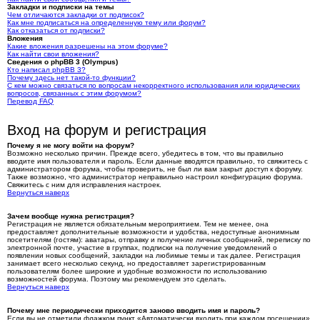
Закладки и подписки на темы
Чем отличаются закладки от подписок?
Как мне подписаться на определенную тему или форум?
Как отказаться от подписки?
Вложения
Какие вложения разрешены на этом форуме?
Как найти свои вложения?
Сведения о phpBB 3 (Olympus)
Кто написал phpBB 3?
Почему здесь нет такой-то функции?
С кем можно связаться по вопросам некорректного использования или юридических
вопросов, связанных с этим форумом?
Перевод FAQ
Вход на форум и регистрация
Почему я не могу войти на форум?
Возможно несколько причин. Прежде всего, убедитесь в том, что вы правильно
вводите имя пользователя и пароль. Если данные вводятся правильно, то свяжитесь с
администратором форума, чтобы проверить, не был ли вам закрыт доступ к форуму.
Также возможно, что администратор неправильно настроил конфигурацию форума.
Свяжитесь с ним для исправления настроек.
Вернуться наверх
Зачем вообще нужна регистрация?
Регистрация не является обязательным мероприятием. Тем не менее, она
предоставляет дополнительные возможности и удобства, недоступные анонимным
посетителям (гостям): аватары, отправку и получение личных сообщений, переписку по
электронной почте, участие в группах, подписки на получение уведомлений о
появлении новых сообщений, закладки на любимые темы и так далее. Регистрация
занимает всего несколько секунд, но предоставляет зарегистрированным
пользователям более широкие и удобные возможности по использованию
возможностей форума. Поэтому мы рекомендуем это сделать.
Вернуться наверх
Почему мне периодически приходится заново вводить имя и пароль?
Если вы не отметили флажком пункт «Автоматически входить при каждом посещении»