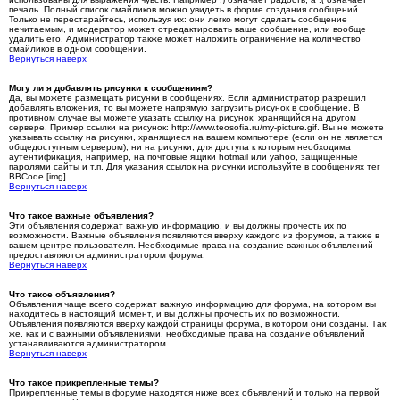
печаль. Полный список смайликов можно увидеть в форме создания сообщений.
Только не перестарайтесь, используя их: они легко могут сделать сообщение
нечитаемым, и модератор может отредактировать ваше сообщение, или вообще
удалить его. Администратор также может наложить ограничение на количество
смайликов в одном сообщении.
Вернуться наверх
Могу ли я добавлять рисунки к сообщениям?
Да, вы можете размещать рисунки в сообщениях. Если администратор разрешил
добавлять вложения, то вы можете напрямую загрузить рисунок в сообщение. В
противном случае вы можете указать ссылку на рисунок, хранящийся на другом
сервере. Пример ссылки на рисунок: http://www.teosofia.ru/my-picture.gif. Вы не можете
указывать ссылку на рисунки, хранящиеся на вашем компьютере (если он не является
общедоступным сервером), ни на рисунки, для доступа к которым необходима
аутентификация, например, на почтовые ящики hotmail или yahoo, защищенные
паролями сайты и т.п. Для указания ссылок на рисунки используйте в сообщениях тег
BBCode [img].
Вернуться наверх
Что такое важные объявления?
Эти объявления содержат важную информацию, и вы должны прочесть их по
возможности. Важные объявления появляются вверху каждого из форумов, а также в
вашем центре пользователя. Необходимые права на создание важных объявлений
предоставляются администратором форума.
Вернуться наверх
Что такое объявления?
Объявления чаще всего содержат важную информацию для форума, на котором вы
находитесь в настоящий момент, и вы должны прочесть их по возможности.
Объявления появляются вверху каждой страницы форума, в котором они созданы. Так
же, как и с важными объявлениями, необходимые права на создание объявлений
устанавливаются администратором.
Вернуться наверх
Что такое прикрепленные темы?
Прикрепленные темы в форуме находятся ниже всех объявлений и только на первой