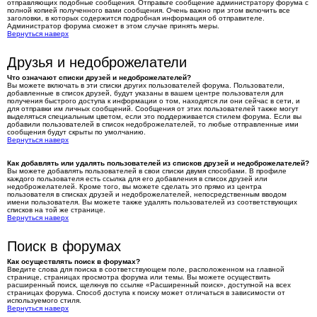
отправляющих подобные сообщения. Отправьте сообщение администратору форума с
полной копией полученного вами сообщения. Очень важно при этом включить все
заголовки, в которых содержится подробная информация об отправителе.
Администратор форума сможет в этом случае принять меры.
Вернуться наверх
Друзья и недоброжелатели
Что означают списки друзей и недоброжелателей?
Вы можете включать в эти списки других пользователей форума. Пользователи,
добавленные в список друзей, будут указаны в вашем центре пользователя для
получения быстрого доступа к информации о том, находятся ли они сейчас в сети, и
для отправки им личных сообщений. Сообщения от этих пользователей также могут
выделяться специальным цветом, если это поддерживается стилем форума. Если вы
добавили пользователей в список недоброжелателей, то любые отправленные ими
сообщения будут скрыты по умолчанию.
Вернуться наверх
Как добавлять или удалять пользователей из списков друзей и недоброжелателей?
Вы можете добавлять пользователей в свои списки двумя способами. В профиле
каждого пользователя есть ссылка для его добавления в список друзей или
недоброжелателей. Кроме того, вы можете сделать это прямо из центра
пользователя в списках друзей и недоброжелателей, непосредственным вводом
имени пользователя. Вы можете также удалять пользователей из соответствующих
списков на той же странице.
Вернуться наверх
Поиск в форумах
Как осуществлять поиск в форумах?
Введите слова для поиска в соответствующем поле, расположенном на главной
странице, страницах просмотра форума или темы. Вы можете осуществить
расширенный поиск, щелкнув по ссылке «Расширенный поиск», доступной на всех
страницах форума. Способ доступа к поиску может отличаться в зависимости от
используемого стиля.
Вернуться наверх