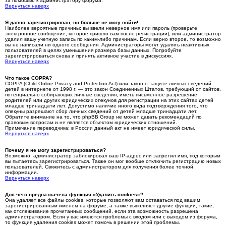
за помощью к администратору форума.
Вернуться наверх
Я давно зарегистрирован, но больше не могу войти!
Наиболее вероятные причины: вы ввели неверное имя или пароль (проверьте
электронное сообщение, которое пришло вам после регистрации), или администратор
удалил вашу учетную запись по каким-либо причинам. Если верно второе, то возможно
вы не написали ни одного сообщения. Администраторы могут удалять неактивных
пользователей в целях уменьшения размера базы данных. Попробуйте
зарегистрироваться снова и принять активное участие в дискуссиях.
Вернуться наверх
Что такое COPPA?
COPPA (Child Online Privacy and Protection Act) или закон о защите личных сведений
детей в интернете от 1998 г. — это закон Соединенных Штатов, требующий от сайтов,
потенциально собирающих личные сведения, иметь письменное разрешение
родителей или других юридических опекунов для регистрации на этих сайтах детей
младше тринадцати лет. Допустимо наличие иного вида подтверждения того, что
опекуны разрешают сбор личных сведений от детей младше тринадцати лет.
Обратите внимание на то, что phpBB Group не может давать рекомендаций по
правовым вопросам и не является объектом юридических отношений.
Примечание переводчика: в России данный акт не имеет юридической силы.
Вернуться наверх
Почему я не могу зарегистрироваться?
Возможно, администратор заблокировал ваш IP-адрес или запретил имя, под которым
вы пытаетесь зарегистрироваться. Также он мог вообще отключить регистрацию новых
пользователей. Свяжитесь с администратором для получения более точной
информации.
Вернуться наверх
Для чего предназначена функция «Удалить cookies»?
Она удаляет все файлы cookies, которые позволяют вам оставаться под вашим
зарегистрированным именем на форуме, а также выполняет другие функции, такие,
как отслеживание прочитанных сообщений, если эта возможность разрешена
администратором. Если у вас имеются проблемы с входом или с выходом из форума,
то функция удаления cookies может помочь в решении этой проблемы.