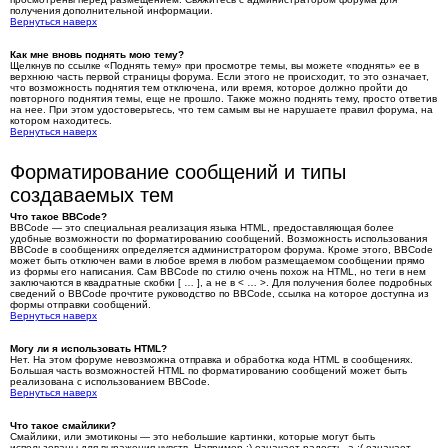
получения дополнительной информации.
Вернуться наверх
Как мне вновь поднять мою тему?
Щелкнув по ссылке «Поднять тему» при просмотре темы, вы можете «поднять» ее в
верхнюю часть первой страницы форума. Если этого не происходит, то это означает,
что возможность поднятия тем отключена, или время, которое должно пройти до
повторного поднятия темы, еще не прошло. Также можно поднять тему, просто ответив
на нее. При этом удостоверьтесь, что тем самым вы не нарушаете правил форума, на
котором находитесь.
Вернуться наверх
Форматирование сообщений и типы
создаваемых тем
Что такое BBCode?
BBCode — это специальная реализация языка HTML, предоставляющая более
удобные возможности по форматированию сообщений. Возможность использования
BBCode в сообщениях определяется администратором форума. Кроме этого, BBCode
может быть отключен вами в любое время в любом размещаемом сообщении прямо
из формы его написания. Сам BBCode по стилю очень похож на HTML, но теги в нем
заключаются в квадратные скобки [ … ], а не в < … >. Для получения более подробных
сведений о BBCode прочтите руководство по BBCode, ссылка на которое доступна из
формы отправки сообщений.
Вернуться наверх
Могу ли я использовать HTML?
Нет. На этом форуме невозможна отправка и обработка кода HTML в сообщениях.
Большая часть возможностей HTML по форматированию сообщений может быть
реализована с использованием BBCode.
Вернуться наверх
Что такое смайлики?
Смайлики, или эмотиконы — это небольшие картинки, которые могут быть
использованы для выражения чувств. Например :) означает радость, а :( означает