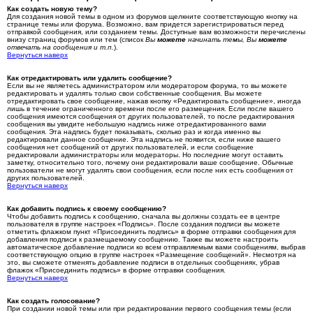
Как создать новую тему?
Для создания новой темы в одном из форумов щелкните соответствующую кнопку на
странице темы или форума. Возможно, вам придется зарегистрироваться перед
отправкой сообщения, или созданием темы. Доступные вам возможности перечислены
внизу страниц форумов или тем (список
Вы
можете
начинать темы, Вы
можете
отвечать на сообщения и т.п.
).
Вернуться наверх
Как отредактировать или удалить сообщение?
Если вы не являетесь администратором или модератором форума, то вы можете
редактировать и удалять только свои собственные сообщения. Вы можете
отредактировать свое сообщение, нажав кнопку «Редактировать сообщение», иногда
лишь в течение ограниченного времени после его размещения. Если после вашего
сообщения имеются сообщения от других пользователей, то после редактирования
сообщения вы увидите небольшую надпись ниже отредактированного вами
сообщения. Эта надпись будет показывать, сколько раз и когда именно вы
редактировали данное сообщение. Эта надпись не появится, если ниже вашего
сообщения нет сообщений от других пользователей, и если сообщение
редактировали администраторы или модераторы. Но последние могут оставить
заметку, относительно того, почему они редактировали ваше сообщение. Обычные
пользователи не могут удалять свои сообщения, если после них есть сообщения от
других пользователей.
Вернуться наверх
Как добавить подпись к своему сообщению?
Чтобы добавить подпись к сообщению, сначала вы должны создать ее в центре
пользователя в группе настроек «Подпись». После создания подписи вы можете
отметить флажком пункт «Присоединить подпись» в форме отправки сообщения для
добавления подписи к размещаемому сообщению. Также вы можете настроить
автоматическое добавление подписи ко всем отправляемым вами сообщениям, выбрав
соответствующую опцию в группе настроек «Размещение сообщений». Несмотря на
это, вы сможете отменять добавление подписи в отдельных сообщениях, убрав
флажок «Присоединить подпись» в форме отправки сообщения.
Вернуться наверх
Как создать голосование?
При создании новой темы или при редактировании первого сообщения темы (если