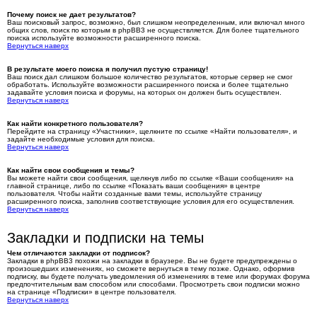
Почему поиск не дает результатов?
Ваш поисковый запрос, возможно, был слишком неопределенным, или включал много
общих слов, поиск по которым в phpBB3 не осуществляется. Для более тщательного
поиска используйте возможности расширенного поиска.
Вернуться наверх
В результате моего поиска я получил пустую страницу!
Ваш поиск дал слишком большое количество результатов, которые сервер не смог
обработать. Используйте возможности расширенного поиска и более тщательно
задавайте условия поиска и форумы, на которых он должен быть осуществлен.
Вернуться наверх
Как найти конкретного пользователя?
Перейдите на страницу «Участники», щелкните по ссылке «Найти пользователя», и
задайте необходимые условия для поиска.
Вернуться наверх
Как найти свои сообщения и темы?
Вы можете найти свои сообщения, щелкнув либо по ссылке «Ваши сообщения» на
главной странице, либо по ссылке «Показать ваши сообщения» в центре
пользователя. Чтобы найти созданные вами темы, используйте страницу
расширенного поиска, заполнив соответствующие условия для его осуществления.
Вернуться наверх
Закладки и подписки на темы
Чем отличаются закладки от подписок?
Закладки в phpBB3 похожи на закладки в браузере. Вы не будете предупреждены о
произошедших изменениях, но сможете вернуться в тему позже. Однако, оформив
подписку, вы будете получать уведомления об изменениях в теме или форумах форума
предпочтительным вам способом или способами. Просмотреть свои подписки можно
на странице «Подписки» в центре пользователя.
Вернуться наверх