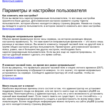
Вернуться наверх
Параметры и настройки пользователя
Как изменить мои настройки?
Если вы являетесь зарегистрированным пользователем, то все ваши настройки
хранятся в базе данных. Для изменения настроек нажмите ссылку «Центр
пользователя», которая обычно находится сверху страниц форума. Нажав на ссылку,
вы попадете в центр пользователя, в котором сможете изменить все свои настройки.
Вернуться наверх
На форуме неправильное время!
Обычно время правильное (если часы сервера, на котором размещен форум,
настроены правильно). То, что вам кажется неправильным временем — это всего лишь
разница в часовых поясах. Вы можете изменить текущий часовой пояс на другой пояс в
группе общих настроек центра пользователя. Примечание: для изменения часового
пояса, равно, как и большинства других настроек, необходимо быть
зарегистрированным пользователем. Если вы все еще не зарегистрированы, то
настал удобный момент сделать это прямо сейчас.
Вернуться наверх
Я изменил часовой пояс, но время все равно неправильное!
Если вы уверены, что правильно указали часовой пояс и опцию летнего времени (
DST
),
но время по-прежнему отображается неверно, то это значит, что время неправильно
установлено на сервере. Сообщите администратору об этой ошибке, чтобы он
устранил ее.
Вернуться наверх
Моего языка нет в списке!
Наиболее вероятные причины этого состоят в том, что администратор не установил
поддержку вашего языка на форуме, или же просто никто еще не перевел phpBB на
ваш язык. Поинтересуйтесь у администратора, есть ли у него возможность установить
нужный вам языковый пакет. Если такого пакета не существует, то не стесняйтесь — у
вас имеется прекрасная возможность создать и распространить по всему миру свою
локализацию. Более подробную информацию можно получить на сайте phpBB (ссылка
на него находится внизу страниц форума).